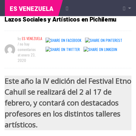
ES VENEZUELA
Festival Etno Cahuil Continúa Promoviendo
Lazos Sociales y Artísticos en Pichilemu
by
ES VENEZUELA
/ no hay
comentarios
at
enero 23,
2020
Este año la IV edición del Festival Etno
Cahuil se realizará del 2 al 17 de
febrero, y contará con destacados
profesores en los distintos talleres
artísticos.