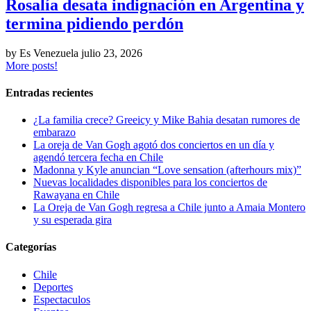
Rosalía desata indignación en Argentina y
termina pidiendo perdón
by Es Venezuela
julio 23, 2026
More posts!
Entradas recientes
¿La familia crece? Greeicy y Mike Bahia desatan rumores de
embarazo
La oreja de Van Gogh agotó dos conciertos en un día y
agendó tercera fecha en Chile
Madonna y Kyle anuncian “Love sensation (afterhours mix)”
Nuevas localidades disponibles para los conciertos de
Rawayana en Chile
La Oreja de Van Gogh regresa a Chile junto a Amaia Montero
y su esperada gira
Categorías
Chile
Deportes
Espectaculos