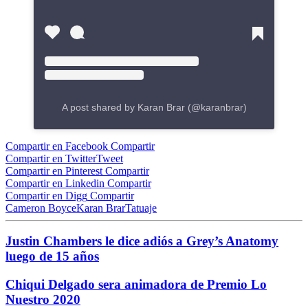
A post shared by Karan Brar (@karanbrar)
Compartir en Facebook
Compartir
Compartir en Twitter
Tweet
Compartir en Pinterest
Compartir
Compartir en Linkedin
Compartir
Compartir en Digg
Compartir
Cameron Boyce
Karan Brar
Tatuaje
Justin Chambers le dice adiós a Grey’s Anatomy
luego de 15 años
Chiqui Delgado sera animadora de Premio Lo
Nuestro 2020