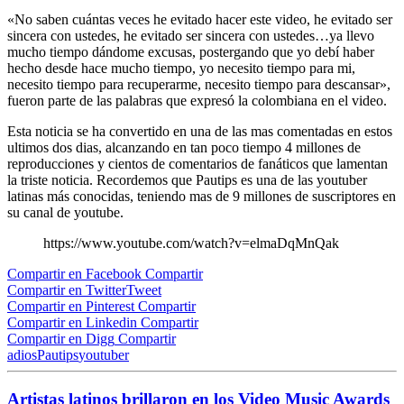
«No saben cuántas veces he evitado hacer este video, he evitado ser
sincera con ustedes, he evitado ser sincera con ustedes…ya llevo
mucho tiempo dándome excusas, postergando que yo debí haber
hecho desde hace mucho tiempo, yo necesito tiempo para mi,
necesito tiempo para recuperarme, necesito tiempo para descansar»,
fueron parte de las palabras que expresó la colombiana en el video.
Esta noticia se ha convertido en una de las mas comentadas en estos
ultimos dos dias, alcanzando en tan poco tiempo 4 millones de
reproducciones y cientos de comentarios de fanáticos que lamentan
la triste noticia. Recordemos que Pautips es una de las youtuber
latinas más conocidas, teniendo mas de 9 millones de suscriptores en
su canal de youtube.
https://www.youtube.com/watch?v=elmaDqMnQak
Compartir en Facebook
Compartir
Compartir en Twitter
Tweet
Compartir en Pinterest
Compartir
Compartir en Linkedin
Compartir
Compartir en Digg
Compartir
adios
Pautips
youtuber
Artistas latinos brillaron en los Video Music Awards