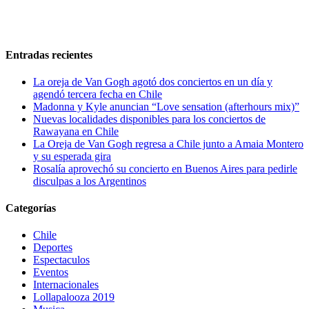
Entradas recientes
La oreja de Van Gogh agotó dos conciertos en un día y
agendó tercera fecha en Chile
Madonna y Kyle anuncian “Love sensation (afterhours mix)”
Nuevas localidades disponibles para los conciertos de
Rawayana en Chile
La Oreja de Van Gogh regresa a Chile junto a Amaia Montero
y su esperada gira
Rosalía aprovechó su concierto en Buenos Aires para pedirle
disculpas a los Argentinos
Categorías
Chile
Deportes
Espectaculos
Eventos
Internacionales
Lollapalooza 2019