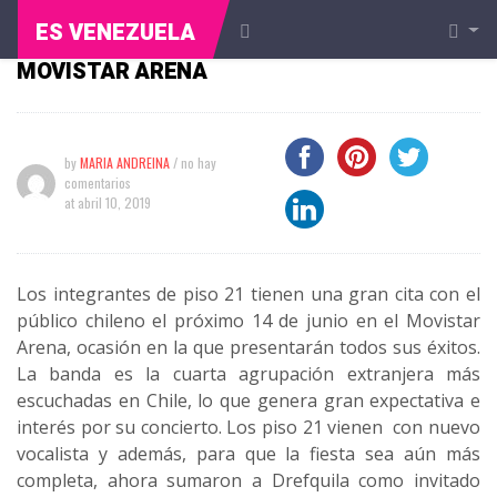
PISO 21 SUMA A DREFQUILA COMO
ES VENEZUELA
INVITADO ESPECIAL A CONCIERTO EN EL
MOVISTAR ARENA
by
MARIA ANDREINA
/ no hay
comentarios
at
abril 10, 2019
Los integrantes de piso 21 tienen una gran cita con el
público chileno el próximo 14 de junio en el Movistar
Arena, ocasión en la que presentarán todos sus éxitos.
La banda es la cuarta agrupación extranjera más
escuchadas en Chile, lo que genera gran expectativa e
interés por su concierto. Los piso 21 vienen con nuevo
vocalista y además, para que la fiesta sea aún más
completa, ahora sumaron a Drefquila como invitado