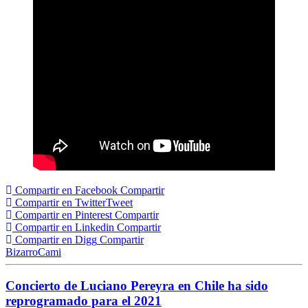
Compartir en Facebook
Compartir
Compartir en Twitter
Tweet
Compartir en Pinterest
Compartir
Compartir en Linkedin
Compartir
Compartir en Digg
Compartir
Bizarro
Cami
Concierto de Luciano Pereyra en Chile ha sido
reprogramado para el 2021