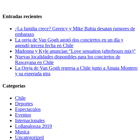
Entradas recientes
¿La familia crece? Greeicy y Mike Bahia desatan rumores de
embarazo
La oreja de Van Gogh agotó dos conciertos en un día y
agendó tercera fecha en Chile
Madonna y Kyle anuncian “Love sensation (afterhours mix)”
Nuevas localidades disponibles para los conciertos de
Rawayana en Chile
La Oreja de Van Gogh regresa a Chile junto a Amaia Montero
y su esperada gira
Categorías
Chile
Deportes
Espectaculos
Eventos
Internacionales
Lollapalooza 2019
Musica
Uncategorized