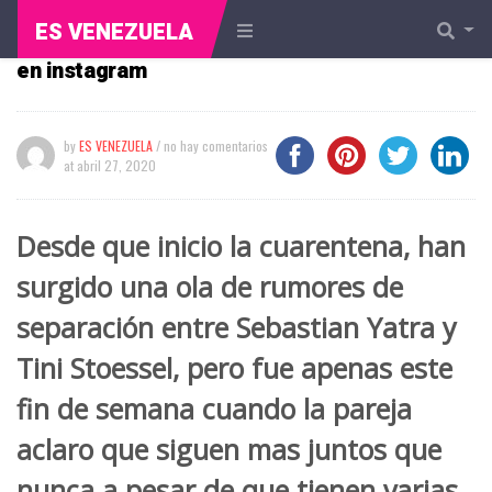
Tini Stoessel y Sebastian Yatra aclaran
ES VENEZUELA
rumores de separación a través de un video
en instagram
by
ES VENEZUELA
/ no hay comentarios
at
abril 27, 2020
Desde que inicio la cuarentena, han
surgido una ola de rumores de
separación entre Sebastian Yatra y
Tini Stoessel, pero fue apenas este
fin de semana cuando la pareja
aclaro que siguen mas juntos que
nunca a pesar de que tienen varias