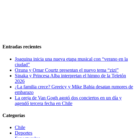
Entradas recientes
Joaquina inicia una nueva etapa musical con “verano en la
ciudad”
Ozuna y Omar Courtz presentan el nuevo tema “zizi”
Sinaka y Princesa Alba interpretan el himno de la Teletón
2026
¿La familia crece? Greeicy y Mike Bahia desatan rumores de
embarazo
La oreja de Van Gogh agotó dos conciertos en un día y
agendó tercera fecha en Chile
Categorías
Chile
Deportes