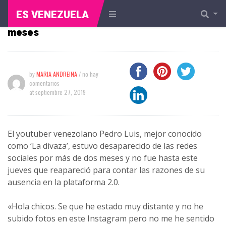
ES VENEZUELA
La divaza regreso a Instagram luego de dos
meses
by
MARIA ANDREINA
/ no hay
comentarios
at
septiembre 27, 2019
El youtuber venezolano Pedro Luis, mejor conocido
como ‘La divaza’, estuvo desaparecido de las redes
sociales por más de dos meses y no fue hasta este
jueves que reapareció para contar las razones de su
ausencia en la plataforma 2.0.
«Hola chicos. Se que he estado muy distante y no he
subido fotos en este Instagram pero no me he sentido