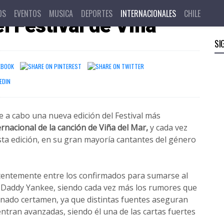
ía presentarse
OS
EVENTOS
MUSICA
DEPORTES
INTERNACIONALES
CHILE
l Festival de Viña
SI
e a cabo una nueva edición del Festival más
ernacional de la canción de Viña del Mar,
y cada vez
ta edición, en su gran mayoría cantantes del género
stentemente entre los confirmados para sumarse al
ss Daddy Yankee, siendo cada vez más los rumores que
ionado certamen, ya que distintas fuentes aseguran
tran avanzadas, siendo él una de las cartas fuertes