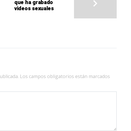
que ha grabado
videos sexuales
ublicada.
Los campos obligatorios están marcados