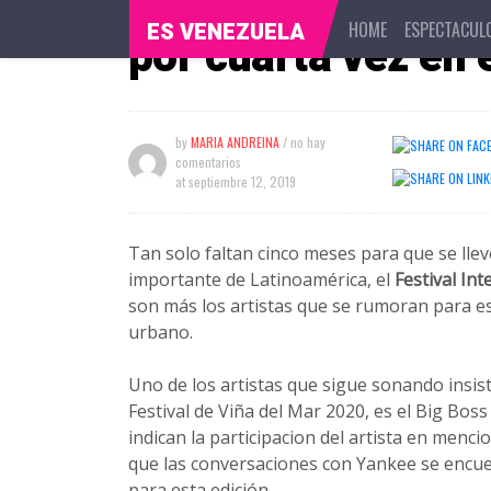
Daddy Yankee podr
HOME
ESPECTACUL
ES VENEZUELA
por cuarta vez en e
by
MARIA ANDREINA
/ no hay
comentarios
at
septiembre 12, 2019
Tan solo faltan cinco meses para que se llev
importante de Latinoamérica, el
Festival Int
son más los artistas que se rumoran para es
urbano.
Uno de los artistas que sigue sonando insi
Festival de Viña del Mar 2020, es el Big Bo
indican la participacion del artista en menc
que las conversaciones con Yankee se encuen
para esta edición.