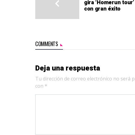
gira ‘Homerun tour’
con gran éxito
COMMENTS
Deja una respuesta
Tu dirección de correo electrónico no será p
con
*