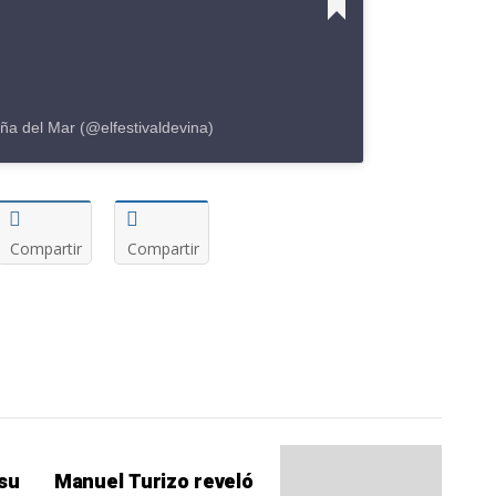
iña del Mar (@elfestivaldevina)
Compartir
Compartir
 su
Manuel Turizo reveló