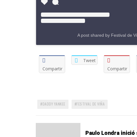
A post shared by Festival de V
Tweet
Compartir
Compartir
DADDY YANKEE
FESTIVAL DE VIÑA
Paulo Londra inició