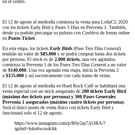
en el centro.
El 12 de agosto al mediodía comienza la venta para LollaCL 2020
con los tickets Early Bird y Pases 3 Días en Preventa 1. También,
desde ya podrán precargar su pulsera con
Cashless
de forma online
en
Punto Ticket
.
En esta etapa, los tickets
Early Birds
(Pase Tres Días General)
tendrán un valor de
$85.000
y se podrá comprar hasta dos tickets
por persona. El stock es de
2.000 tickets
, una vez agotados,
comienza la Preventa 1 de los Pases Tres Días General a un valor
de
$140.000
. Una vez agotada esta etapa, inicia la Preventa 2
a
$155.000
y así sucesivamente con cada tramo de venta.
El 12 de agosto al mediodía en Hard Rock Café se habilitará una
venta especial con un stock asegurado de
200 tickets Early Bird
(máximo dos tickets por persona) y 300 Pases Generales
Preventa 1 asegurados (máximo cuatro tickets por persona)
.
Será el único punto de venta físico con tickets Early Bird y
funcionará solo el 12 de agosto.
https://www.instagram.com/p/B0y2qi7AORA/?
igshid=loku6wzu4ckk