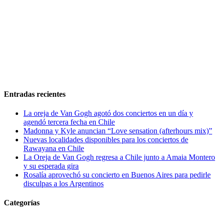
Entradas recientes
La oreja de Van Gogh agotó dos conciertos en un día y
agendó tercera fecha en Chile
Madonna y Kyle anuncian “Love sensation (afterhours mix)”
Nuevas localidades disponibles para los conciertos de
Rawayana en Chile
La Oreja de Van Gogh regresa a Chile junto a Amaia Montero
y su esperada gira
Rosalía aprovechó su concierto en Buenos Aires para pedirle
disculpas a los Argentinos
Categorías