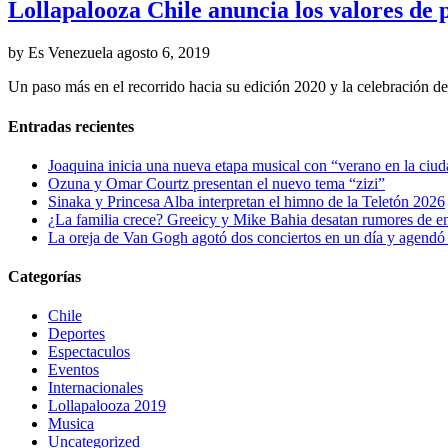
Lollapalooza Chile anuncia los valores de 
by Es Venezuela
agosto 6, 2019
Un paso más en el recorrido hacia su edición 2020 y la celebración de
Entradas recientes
Joaquina inicia una nueva etapa musical con “verano en la ciu
Ozuna y Omar Courtz presentan el nuevo tema “zizi”
Sinaka y Princesa Alba interpretan el himno de la Teletón 2026
¿La familia crece? Greeicy y Mike Bahia desatan rumores de 
La oreja de Van Gogh agotó dos conciertos en un día y agendó 
Categorías
Chile
Deportes
Espectaculos
Eventos
Internacionales
Lollapalooza 2019
Musica
Uncategorized