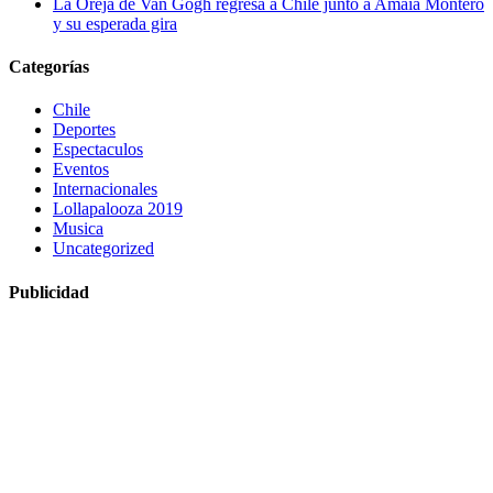
La Oreja de Van Gogh regresa a Chile junto a Amaia Montero
y su esperada gira
Categorías
Chile
Deportes
Espectaculos
Eventos
Internacionales
Lollapalooza 2019
Musica
Uncategorized
Publicidad