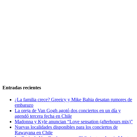
Entradas recientes
¿La familia crece? Greeicy y Mike Bahia desatan rumores de
embarazo
La oreja de Van Gogh agotó dos conciertos en un día y
agendó tercera fecha en Chile
Madonna y Kyle anuncian “Love sensation (afterhours mix)”
Nuevas localidades disponibles para los conciertos de
Rawayana en Chile