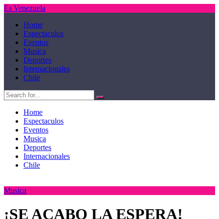
Es Venezuela
Home
Espectaculos
Eventos
Musica
Deportes
Internacionales
Chile
Home
Espectaculos
Eventos
Musica
Deportes
Internacionales
Chile
Musica
¡SE ACABO LA ESPERA!