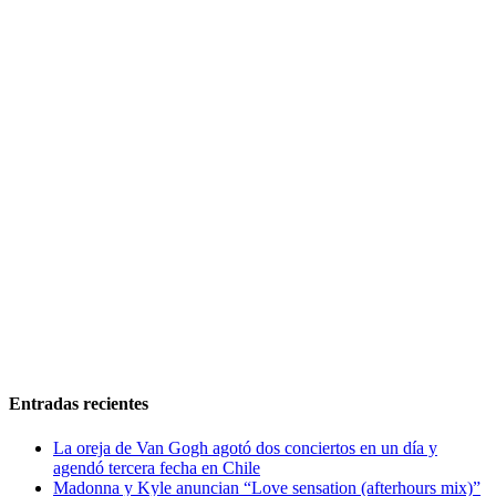
Entradas recientes
La oreja de Van Gogh agotó dos conciertos en un día y
agendó tercera fecha en Chile
Madonna y Kyle anuncian “Love sensation (afterhours mix)”