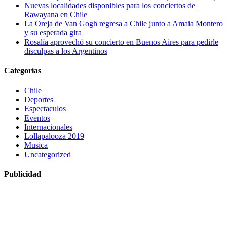
Nuevas localidades disponibles para los conciertos de
Rawayana en Chile
La Oreja de Van Gogh regresa a Chile junto a Amaia Montero
y su esperada gira
Rosalía aprovechó su concierto en Buenos Aires para pedirle
disculpas a los Argentinos
Categorías
Chile
Deportes
Espectaculos
Eventos
Internacionales
Lollapalooza 2019
Musica
Uncategorized
Publicidad