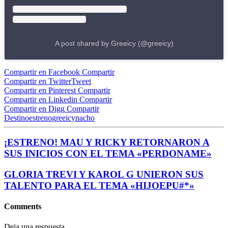
A post shared by Greeicy (@greeicy)
Compartir en Facebook
Compartir
Compartir en Twitter
Tweet
Compartir en Pinterest
Compartir
Compartir en Linkedin
Compartir
Compartir en Digg
Compartir
Destino
estreno
greeicy
nacho
¡ESTRENO! MAU Y RICKY RETORNARON A
SUS INICIOS CON EL TEMA «PERDONAME»
GLORIA TREVI Y KAROL G UNIERON SUS
TALENTO PARA EL TEMA «HIJOEPU#*»
Comments
Deja una respuesta