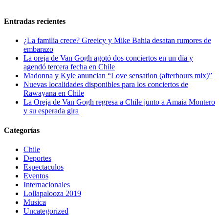
Entradas recientes
¿La familia crece? Greeicy y Mike Bahia desatan rumores de
embarazo
La oreja de Van Gogh agotó dos conciertos en un día y
agendó tercera fecha en Chile
Madonna y Kyle anuncian “Love sensation (afterhours mix)”
Nuevas localidades disponibles para los conciertos de
Rawayana en Chile
La Oreja de Van Gogh regresa a Chile junto a Amaia Montero
y su esperada gira
Categorías
Chile
Deportes
Espectaculos
Eventos
Internacionales
Lollapalooza 2019
Musica
Uncategorized