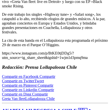
vivo «Greta Van fleet: live en Detroit» y luego con su EP «Black
smoke Rising.
De este trabajo los singles «Highway tune» y «Safari song», los
catapultó a lo alto, recibiendo elogios de grandes músicos. A la par,
agotaban conciertos en Europa y Estados Unidos, y brindaba
grandes presentaciones en Coachella, Lollapalooza y otros
festivales.
La cita de esta banda en el Lollapalooza esta programada el próximo
29 de marzo en el Parque O’Higgins.
https://www.instagram.com/p/BtKE0tjDDg5/?
utm_source=ig_share_sheet&igshid=1wjm1d3pmq9ma
Redacción: Prensa Lollapalooza Chile
Compartir en Facebook
Compartir
Compartir en Twitter
Tweet
Compartir en Pinterest
Compartir
Compartir en Linkedin
Compartir
Compartir en Digg
Compartir
Greta Van fleet
Lollapalooza Chile