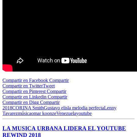
Compartir en Facebook
Compartir
Compartir en Twitter
Tweet
Compartir en Pinterest
Compartir
Compartir en Linkedin
Compartir
Compartir en Digg
Compartir
2018
CORINA Smith
Gustavo elis
la melodia perfecta
Lenny
Tavarez
música
omar koonze
Venezuela
youtube
LA MUSICA URBANA LIDERA EL YOUTUBE
REWIND 2018