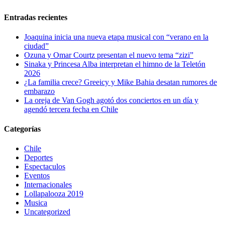
Entradas recientes
Joaquina inicia una nueva etapa musical con “verano en la
ciudad”
Ozuna y Omar Courtz presentan el nuevo tema “zizi”
Sinaka y Princesa Alba interpretan el himno de la Teletón
2026
¿La familia crece? Greeicy y Mike Bahia desatan rumores de
embarazo
La oreja de Van Gogh agotó dos conciertos en un día y
agendó tercera fecha en Chile
Categorías
Chile
Deportes
Espectaculos
Eventos
Internacionales
Lollapalooza 2019
Musica
Uncategorized