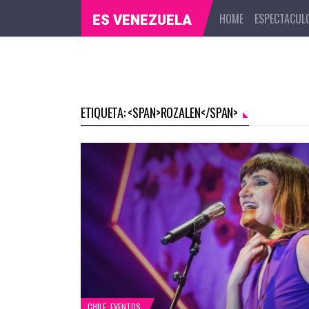
HOME
ESPECTACUL
ES VENEZUELA
ETIQUETA: <SPAN>ROZALEN</SPAN>
CHILE
,
EVENTOS