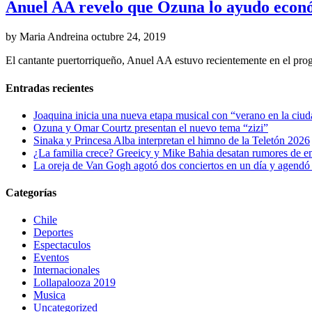
Anuel AA revelo que Ozuna lo ayudo econ
by Maria Andreina
octubre 24, 2019
El cantante puertorriqueño, Anuel AA estuvo recientemente en el prog
Entradas recientes
Joaquina inicia una nueva etapa musical con “verano en la ciu
Ozuna y Omar Courtz presentan el nuevo tema “zizi”
Sinaka y Princesa Alba interpretan el himno de la Teletón 2026
¿La familia crece? Greeicy y Mike Bahia desatan rumores de 
La oreja de Van Gogh agotó dos conciertos en un día y agendó 
Categorías
Chile
Deportes
Espectaculos
Eventos
Internacionales
Lollapalooza 2019
Musica
Uncategorized