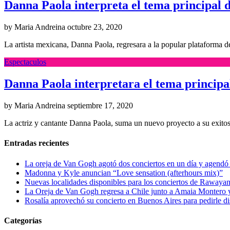
Danna Paola interpreta el tema principal d
by Maria Andreina
octubre 23, 2020
La artista mexicana, Danna Paola, regresara a la popular plataforma 
Espectaculos
Danna Paola interpretara el tema principal
by Maria Andreina
septiembre 17, 2020
La actriz y cantante Danna Paola, suma un nuevo proyecto a su exitos
Entradas recientes
La oreja de Van Gogh agotó dos conciertos en un día y agendó 
Madonna y Kyle anuncian “Love sensation (afterhours mix)”
Nuevas localidades disponibles para los conciertos de Rawayan
La Oreja de Van Gogh regresa a Chile junto a Amaia Montero y
Rosalía aprovechó su concierto en Buenos Aires para pedirle di
Categorías