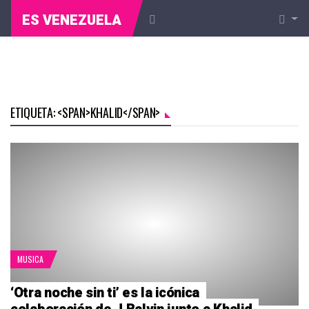
ES VENEZUELA
ETIQUETA: <SPAN>KHALID</SPAN>
MUSICA
‘Otra noche sin ti’ es la icónica