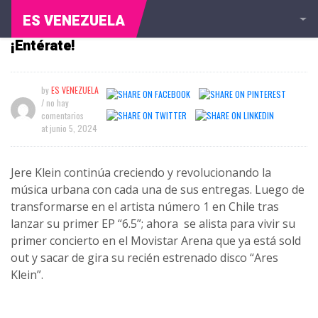
ES VENEZUELA
Jere Klein lleva su disco “Ares Klein” de gira
¡Entérate!
by
ES VENEZUELA
/ no hay
comentarios
at
junio 5, 2024
Jere Klein continúa creciendo y revolucionando la
música urbana con cada una de sus entregas. Luego de
transformarse en el artista número 1 en Chile tras
lanzar su primer EP “6.5”; ahora se alista para vivir su
primer concierto en el Movistar Arena que ya está sold
out y sacar de gira su recién estrenado disco “Ares
Klein”.