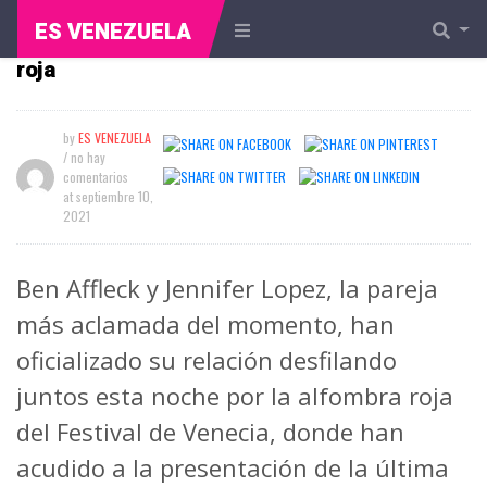
Después de 17 años, Jlo y Ben Affleck
ES VENEZUELA
vuelven a desfilar juntos en una alfombra
roja
by
ES VENEZUELA
/ no hay
comentarios
at
septiembre 10,
2021
Ben Affleck y Jennifer Lopez, la pareja
más aclamada del momento, han
oficializado su relación desfilando
juntos esta noche por la alfombra roja
del Festival de Venecia, donde han
acudido a la presentación de la última