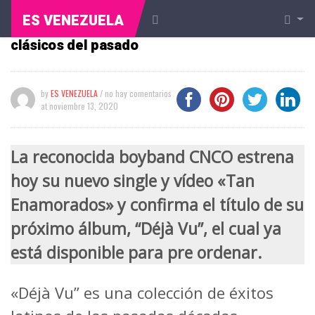
CNCO estreno “Tan enamorados”, un
ES VENEZUELA
adelanto de su nuevo disco que incluye
clásicos del pasado
by
ES VENEZUELA
/ no hay comentarios
at
noviembre 13, 2020
La reconocida boyband CNCO estrena
hoy su nuevo single y vídeo «Tan
Enamorados» y confirma el título de su
próximo álbum, “Déjà Vu”, el cual ya
está disponible para pre ordenar.
«Déjà Vu” es una colección de éxitos