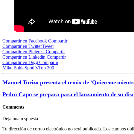
Compartir en Facebook
Compartir
Compartir en Twitter
Tweet
Compartir en Pinterest
Compartir
Compartir en Linkedin
Compartir
Compartir en Digg
Compartir
Mike Bahía
Spotify
Top 200
Manuel Turizo presenta el remix de ‘Quiereme mientr
Pedro Capo se prepara para el lanzamiento de su di
Comments
Deja una respuesta
Tu dirección de correo electrónico no será publicada.
Los campos obli