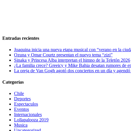
Entradas recientes
Joaquina inicia una nueva etapa musical con “verano en la ciu
Ozuna y Omar Courtz presentan el nuevo tema “zizi”
Sinaka y Princesa Alba interpretan el himno de la Teletón 2026
¿La familia crece? Greeicy y Mike Bahia desatan rumores de 
La oreja de Van Gogh agotó dos conciertos en un día y agendó 
Categorías
Chile
Deportes
Espectaculos
Eventos
Internacionales
Lollapalooza 2019
Musica
Uncategorized