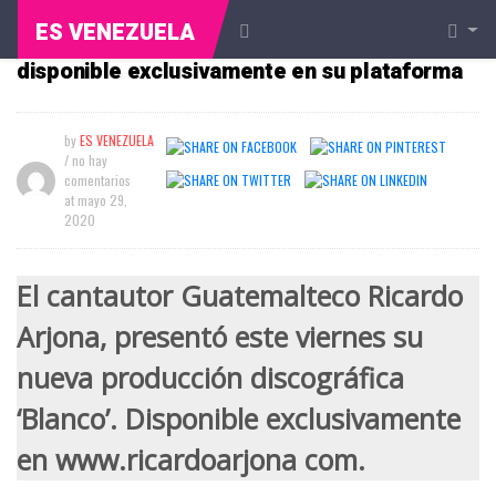
ES VENEZUELA
Ricardo Arjona estrena el disco ‘Blanco’
disponible exclusivamente en su plataforma
by
ES VENEZUELA
/ no hay
comentarios
at
mayo 29,
2020
El cantautor Guatemalteco Ricardo
Arjona, presentó este viernes su
nueva producción discográfica
‘Blanco’. Disponible exclusivamente
en www.ricardoarjona com.