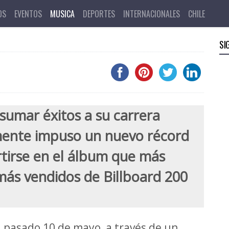
con su disco
OS
EVENTOS
MUSICA
DEPORTES
INTERNACIONALES
CHILE
SI
sumar éxitos a su carrera
mente impuso un nuevo récord
tirse en el álbum que más
más vendidos de Billboard 200
l pasado 10 de mayo, a través de un