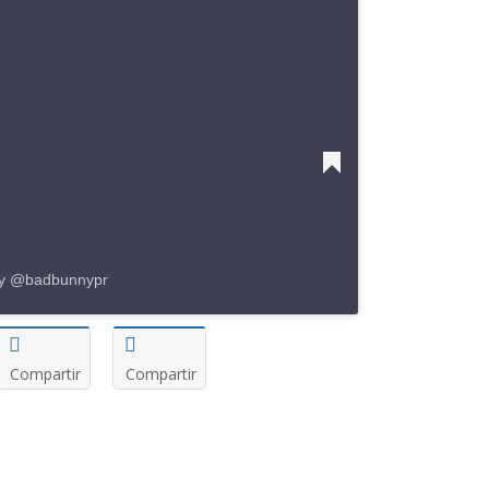
by @badbunnypr
Compartir
Compartir