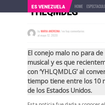
la lista Billboard 
HOME
ESPECTACUL
ES VENEZUELA
‘YHLQMDLG’
by
MARIA ANDREINA
/ no hay comentarios
at
mayo 12, 2020
El conejo malo no para de 
musical y es que reciente
con ‘YHLQMDLG’ al conver
tiempo tiene entre los 10 
de los Estados Unidos.
Esta noticia fue dada a conocer e