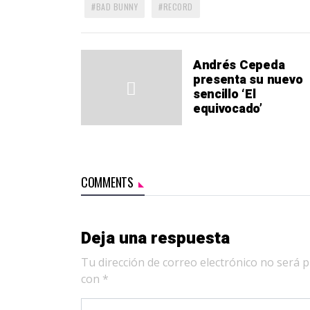
BAD BUNNY
RECORD
Andrés Cepeda
presenta su nuevo
sencillo ‘El
equivocado’
COMMENTS
Deja una respuesta
Tu dirección de correo electrónico no será p
con
*