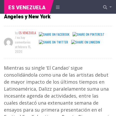
ES VENEZUELA
Dalizz iniciará gira de promoción en Los
Ángeles y New York
by
ES VENEZUELA
/ no hay
comentarios
at
febrero 15,
2020
Mientras su single ‘El Candao’ sigue
consolidándola como una de las artistas debut
de mayor impacto de los últimos tiempos en
Latinoamérica, Dalizz paralelamente suma una
incesante agenda de actividades, entre las
cuales destacó una extenuante semana de
ensayos para su primera presentación en el