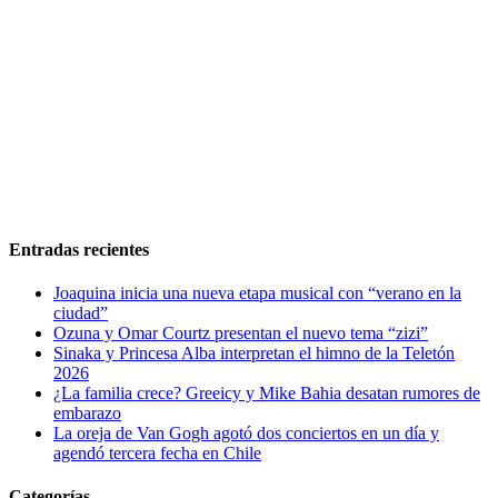
Entradas recientes
Joaquina inicia una nueva etapa musical con “verano en la
ciudad”
Ozuna y Omar Courtz presentan el nuevo tema “zizi”
Sinaka y Princesa Alba interpretan el himno de la Teletón
2026
¿La familia crece? Greeicy y Mike Bahia desatan rumores de
embarazo
La oreja de Van Gogh agotó dos conciertos en un día y
agendó tercera fecha en Chile
Categorías