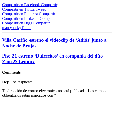
Compartir en Facebook
Compartir
Compartir en Twitter
Tweet
Compartir en Pinterest
Compartir
Compartir en Linkedin
Compartir
Compartir en Digg
Compartir
mau y ricky
Thalia
Villa Cariño estreno el videoclip de ‘Adiós’ junto a
Noche de Brujas
Piso 21 estreno ‘Dulcecitos’ en compañía del dúo
Zion & Lennox
Comments
Deja una respuesta
Tu dirección de correo electrónico no será publicada.
Los campos
obligatorios están marcados con
*