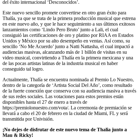
del éxito internacional ‘Desconocidos’.
Este nuevo sencillo promete convertirse en otro gran éxito para
Thalía, ya que se trata de la primera producción musical que estrena
en este nuevo año, y que le hace seguimiento a sus últimos exitosos
lanzamientos como ‘Lindo Pero Bruto’ junto a Lali, el cual
consiguió las certificaciones de oro y platino por RIAA en Estados
Unidos y México por su alto desempeño en ventas. Así como, su
sencillo ‘No Me Acuerdo’ junto a Natti Nattasha, el cual impactó a
audiencias masivas, alcanzando más de 1 billón de visitas en su
video musical, convirtiendo a Thalía en la primera mexicana y una
de las pocas artistas latinas de la industria musical en haber
conseguido tal logro.
Actualmente, Thalía se encuentra nominada al Premio Lo Nuestro,
dentro de la categoría de ‘Artista Social Del Año’, como resultado
de la fuerte conexión que conserva con su audiencia masiva a través
de sus redes sociales. Las votaciones para estos premios están
disponibles hasta el 27 de enero a través de
https://premiolonuestro.com/vota/. La ceremonia de premiación se
llevará a cabo el 20 de febrero en la ciudad de Miami, FL y será
transmitida por Univisión.
¡No dejes de disfrutar de este nuevo tema de Thalia junto a
Mau & Ricky!