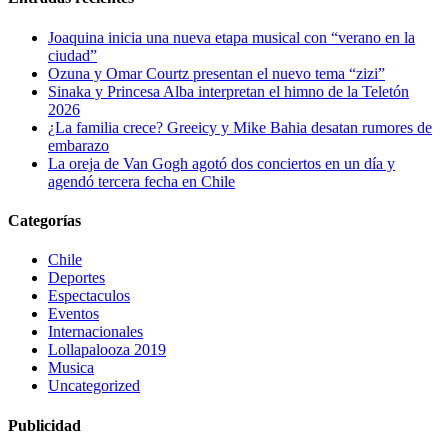
Joaquina inicia una nueva etapa musical con “verano en la
ciudad”
Ozuna y Omar Courtz presentan el nuevo tema “zizi”
Sinaka y Princesa Alba interpretan el himno de la Teletón
2026
¿La familia crece? Greeicy y Mike Bahia desatan rumores de
embarazo
La oreja de Van Gogh agotó dos conciertos en un día y
agendó tercera fecha en Chile
Categorías
Chile
Deportes
Espectaculos
Eventos
Internacionales
Lollapalooza 2019
Musica
Uncategorized
Publicidad