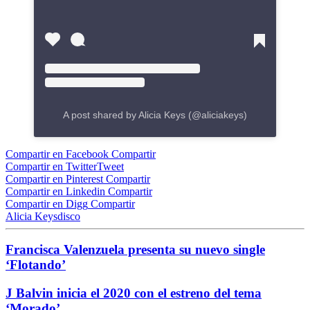
A post shared by Alicia Keys (@aliciakeys)
Compartir en Facebook
Compartir
Compartir en Twitter
Tweet
Compartir en Pinterest
Compartir
Compartir en Linkedin
Compartir
Compartir en Digg
Compartir
Alicia Keys
disco
Francisca Valenzuela presenta su nuevo single
‘Flotando’
J Balvin inicia el 2020 con el estreno del tema
‘Morado’