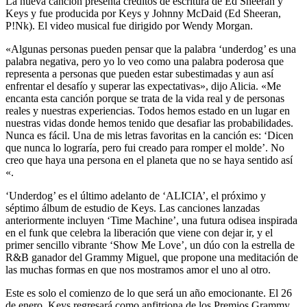
La nueva canción presenta créditos de escritura de Ed Sheeran y
Keys y fue producida por Keys y Johnny McDaid (Ed Sheeran,
P!Nk). El video musical fue dirigido por Wendy Morgan.
«Algunas personas pueden pensar que la palabra ‘underdog’ es una
palabra negativa, pero yo lo veo como una palabra poderosa que
representa a personas que pueden estar subestimadas y aun así
enfrentar el desafío y superar las expectativas», dijo Alicia. «Me
encanta esta canción porque se trata de la vida real y de personas
reales y nuestras experiencias. Todos hemos estado en un lugar en
nuestras vidas donde hemos tenido que desafiar las probabilidades.
Nunca es fácil. Una de mis letras favoritas en la canción es: ‘Dicen
que nunca lo lograría, pero fui creado para romper el molde’. No
creo que haya una persona en el planeta que no se haya sentido así
«.
‘Underdog’ es el último adelanto de ‘ALICIA’, el próximo y
séptimo álbum de estudio de Keys. Las canciones lanzadas
anteriormente incluyen ‘Time Machine’, una futura odisea inspirada
en el funk que celebra la liberación que viene con dejar ir, y el
primer sencillo vibrante ‘Show Me Love’, un dúo con la estrella de
R&B ganador del Grammy Miguel, que propone una meditación de
las muchas formas en que nos mostramos amor el uno al otro.
Este es solo el comienzo de lo que será un año emocionante. El 26
de enero, Keys regresará como anfitriona de los Premios Grammy