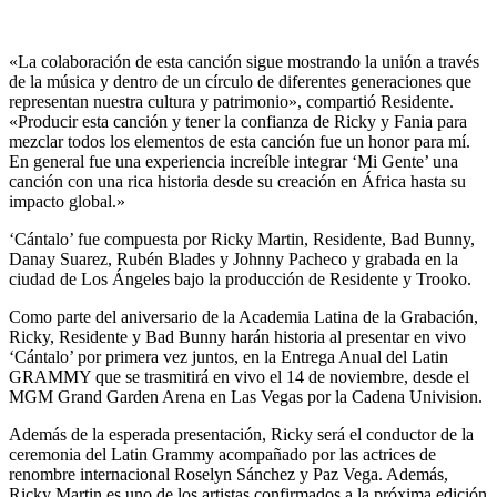
«La colaboración de esta canción sigue mostrando la unión a través
de la música y dentro de un círculo de diferentes generaciones que
representan nuestra cultura y patrimonio», compartió Residente.
«Producir esta canción y tener la confianza de Ricky y Fania para
mezclar todos los elementos de esta canción fue un honor para mí.
En general fue una experiencia increíble integrar ‘Mi Gente’ una
canción con una rica historia desde su creación en África hasta su
impacto global.»
‘Cántalo’ fue compuesta por Ricky Martin, Residente, Bad Bunny,
Danay Suarez, Rubén Blades y Johnny Pacheco y grabada en la
ciudad de Los Ángeles bajo la producción de Residente y Trooko.
Como parte del aniversario de la Academia Latina de la Grabación,
Ricky, Residente y Bad Bunny harán historia al presentar en vivo
‘Cántalo’ por primera vez juntos, en la Entrega Anual del Latin
GRAMMY que se trasmitirá en vivo el 14 de noviembre, desde el
MGM Grand Garden Arena en Las Vegas por la Cadena Univision.
Además de la esperada presentación, Ricky será el conductor de la
ceremonia del Latin Grammy acompañado por las actrices de
renombre internacional Roselyn Sánchez y Paz Vega. Además,
Ricky Martin es uno de los artistas confirmados a la próxima edición