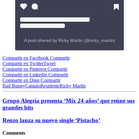
A post shared by Ricky Martin (@ricky_martin)
Compartir en Facebook
Compartir
Compartir en Twitter
Tweet
Compartir en Pinterest
Compartir
Compartir en Linkedin
Compartir
Compartir en Digg
Compartir
Bad Bunny
Cantalo
Residente
Ricky Martín
Grupo Alegría presenta ‘Mix 24 años’ que reúne sus
grandes hits
Renzo lanza su nuevo single ‘Pistacho’
Comments