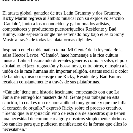
El artista global, ganador de tres Latin Grammy y dos Grammy,
Ricky Martin regresa al ámbito musical con su explosivo sencillo
‘Cántalo’, junto a los reconocidos y galardonados artistas,
compositores y productores puertorriqueños Residente y Bad
Bunny. Este esperado single fue estrenado hoy bajo el sello Sony
Music a través de todas las plataformas digitales.
Inspirado en el emblemático tema ‘Mi Gente’ de la leyenda de la
salsa Hector Lavoe, ‘Cántalo’, hace homenaje a la rica cultura
musical Latina fusionando diferentes géneros como la salsa, el pop
afrolatino, el jazz, reggaetón y bossa nova, entre otros, e inspira a la
unión de la raza humana sin importar religión, estatus social o color
de bandera, mismo mensaje que Ricky, Residente y Bad Bunny
recalcan constantemente a través de sus plataformas.
«Cántalo’ tiene una historia fascinante, empezando con que La
Fania me entregó los masters de Mi Gente para trabajar en esta
canción, lo cual es una responsabilidad muy grande y que me infla
el corazón de orgullo.” expresó Ricky sobre el proceso creativo.
“Siento que la inspiración vino de esta ola de ancestros que tienen
una necesidad de comunicar algo y nosotros simplemente abrimos
los canales para que pudiesen manifestarse de la forma que ellos lo
necesitaban.”