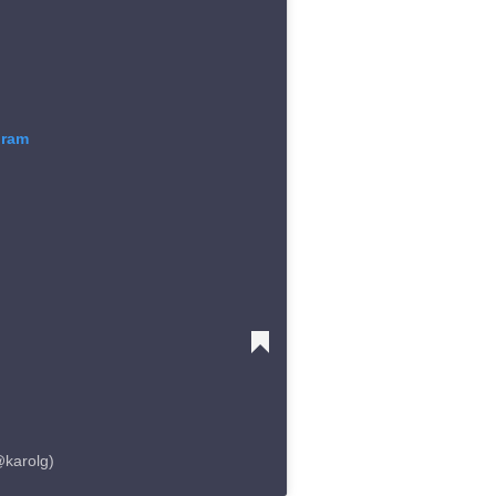
gram
karolg)