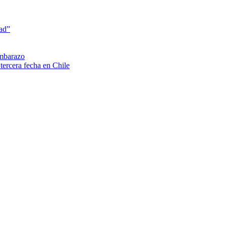
dad”
embarazo
tercera fecha en Chile