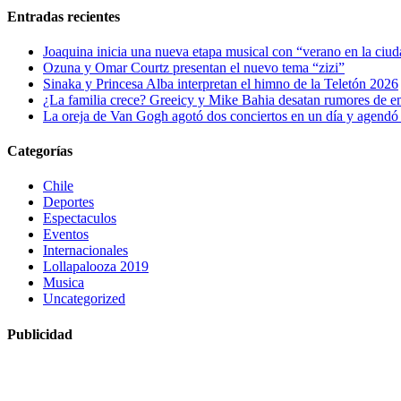
Entradas recientes
Joaquina inicia una nueva etapa musical con “verano en la ciu
Ozuna y Omar Courtz presentan el nuevo tema “zizi”
Sinaka y Princesa Alba interpretan el himno de la Teletón 2026
¿La familia crece? Greeicy y Mike Bahia desatan rumores de 
La oreja de Van Gogh agotó dos conciertos en un día y agendó 
Categorías
Chile
Deportes
Espectaculos
Eventos
Internacionales
Lollapalooza 2019
Musica
Uncategorized
Publicidad