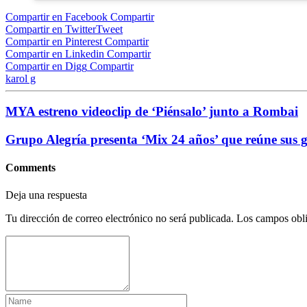
Compartir en Facebook
Compartir
Compartir en Twitter
Tweet
Compartir en Pinterest
Compartir
Compartir en Linkedin
Compartir
Compartir en Digg
Compartir
karol g
MYA estreno videoclip de ‘Piénsalo’ junto a Rombai
Grupo Alegría presenta ‘Mix 24 años’ que reúne sus g
Comments
Deja una respuesta
Tu dirección de correo electrónico no será publicada.
Los campos obli