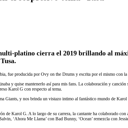
ti-platino cierra el 2019 brillando al máxi
 Tusa.
bia, fue producida por Ovy on the Drums y escrita por el mismo con la
ba y quise mantenerlo así para mis fans. La colaboración y canción si
reso Karol G con respecto al tema.
a Giants, y nos brinda un vistazo intimo al fantástico mundo de Karo
urón de Karol G. A lo largo de su carrera, la cantante ha colaborado co
vin, ‘Ahora Me Llama’ con Bad Bunny, ‘Ocean’ remezcla con Jessie R