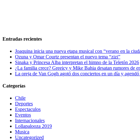
Entradas recientes
Joaquina inicia una nueva etapa musical con “verano en la ciu
Ozuna y Omar Courtz presentan el nuevo tema “zizi”
Sinaka y Princesa Alba interpretan el himno de la Teletón 2026
¿La familia crece? Greeicy y Mike Bahia desatan rumores de 
La oreja de Van Gogh agotó dos conciertos en un día y agendó 
Categorías
Chile
Deportes
Espectaculos
Eventos
Internacionales
Lollapalooza 2019
Musica
Uncategorized