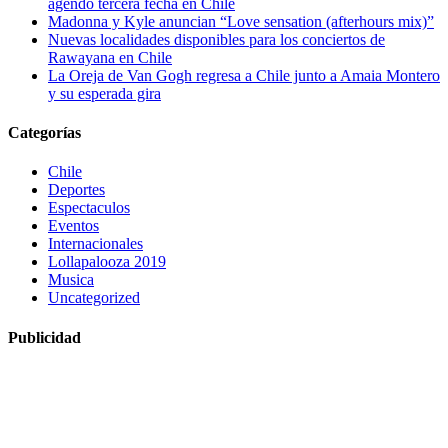
agendó tercera fecha en Chile
Madonna y Kyle anuncian “Love sensation (afterhours mix)”
Nuevas localidades disponibles para los conciertos de
Rawayana en Chile
La Oreja de Van Gogh regresa a Chile junto a Amaia Montero
y su esperada gira
Categorías
Chile
Deportes
Espectaculos
Eventos
Internacionales
Lollapalooza 2019
Musica
Uncategorized
Publicidad