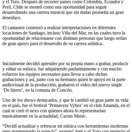
y el Toro. Después de recorrer países como Colombia, Ecuador y
Perú, Chile se mostró como una oportunidad para seguir
desarrollando una carrera musical que sin dudas prometía un gran
desenlace.
El cantautor comenzó a realizar interpretaciones en diferentes
locaciones de Santiago, incluso Viña del Mar, en las cuales tuvo la
oportunidad de relacionarse con distintas personas que luego serían
de gran apoyo para el desarrollo de su carrera artística.
Inicialmente decidió aprender por su propia mano a grabar, producir
y editar su música, fue adquiriendo paulatinamente y con mucho
esfuerzo los equipos necesarios para llevar a cabo dichas
grabaciones y así, junto con su hermano quien le apoyó en la parte
audiovisual de la producción, grabaron el video del nuevo single
‘De hierro’, en la comuna de Concón.
Uno de los shows destacados, y que le cambió en gran parte su vida
en el país, fue el festival ‘Primavera Vybez’ en el club Amanda, en el
cual se creó el nexo con quienes ahora lo representarían
musicalmente en la actualidad, Cactus Music.
“Decidí actualizar y refrescar mi música con herramientas modernas
pero manteniendo la esencia”, expresó José y el Toro con respecto al