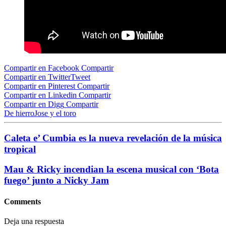
Compartir en Facebook
Compartir
Compartir en Twitter
Tweet
Compartir en Pinterest
Compartir
Compartir en Linkedin
Compartir
Compartir en Digg
Compartir
De hierro
Jose y el toro
Caleta e’ Cumbia es la nueva revelación de la música
tropical
Mau & Ricky incendian la escena musical con ‘Bota
fuego’ junto a Nicky Jam
Comments
Deja una respuesta