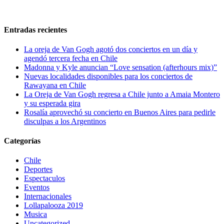
Entradas recientes
La oreja de Van Gogh agotó dos conciertos en un día y
agendó tercera fecha en Chile
Madonna y Kyle anuncian “Love sensation (afterhours mix)”
Nuevas localidades disponibles para los conciertos de
Rawayana en Chile
La Oreja de Van Gogh regresa a Chile junto a Amaia Montero
y su esperada gira
Rosalía aprovechó su concierto en Buenos Aires para pedirle
disculpas a los Argentinos
Categorías
Chile
Deportes
Espectaculos
Eventos
Internacionales
Lollapalooza 2019
Musica
Uncategorized