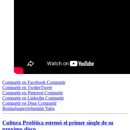
Compartir en Facebook
Compartir
Compartir en Twitter
Tweet
Compartir en Pinterest
Compartir
Compartir en Linkedin
Compartir
Compartir en Digg
Compartir
Bonita
Juanes
Sebastián Yatra
Cultura Profética estrenó el primer single de su
proximo disco