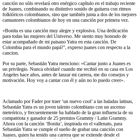
canción no sólo revelará otro enérgico capítulo en el trabajo reciente
de Juanes, combinando su distintivo sonido de guitarra con ritmos
folklóricos colombianos, sino que también junta a dos de los mejores
cantautores colombianos de hoy en una canción por primera vez.
«Bonita es una canción muy alegre y explosiva. Una dedicación
para todas las mujeres del Universo. Me siento muy honrado de
estar acompañado de mi paisano Yatra en esta canción. De
Colombia para el mundo papá!”, expreso juanes con respecto a la
cancion.
Por su parte, Sebastián Yatra menciono: «Cantar junto a Juanes es
un privilegio. Nunca olvidaré cuando me recibió en su casa en Los
Angeles hace años, antes de lanzar mi carrera, me dio consejos y
motivación. Hoy voy a cantar con él y aún no lo puedo creer».
Aclamado por Fader por traer ‘un nuevo cool’ a las baladas latinas,
Sebastián Yatra es un joven talento colombiano con un ascenso
meteórico, y frecuentemente ha hablado de la gran influencia de su
compatriota y ganador de 25 premios Grammy / Latin Grammy.
Ahora con la canción ‘Bonita’, inspirada en el vallenato, para
Sebastián Yatra se cumple el sueño de grabar una canción con
Juanes, quien ha tenido una carrera que se extiende desde el