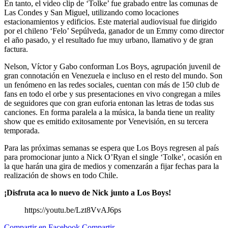
En tanto, el video clip de ‘Tolke’ fue grabado entre las comunas de
Las Condes y San Miguel, utilizando como locaciones
estacionamientos y edificios. Este material audiovisual fue dirigido
por el chileno ‘Felo’ Sepúlveda, ganador de un Emmy como director
el año pasado, y el resultado fue muy urbano, llamativo y de gran
factura.
Nelson, Víctor y Gabo conforman Los Boys, agrupación juvenil de
gran connotación en Venezuela e incluso en el resto del mundo. Son
un fenómeno en las redes sociales, cuentan con más de 150 club de
fans en todo el orbe y sus presentaciones en vivo congregan a miles
de seguidores que con gran euforia entonan las letras de todas sus
canciones. En forma paralela a la música, la banda tiene un reality
show que es emitido exitosamente por Venevisión, en su tercera
temporada.
Para las próximas semanas se espera que Los Boys regresen al país
para promocionar junto a Nick O’Ryan el single ‘Tolke’, ocasión en
la que harán una gira de medios y comenzarán a fijar fechas para la
realización de shows en todo Chile.
¡Disfruta aca lo nuevo de Nick junto a Los Boys!
https://youtu.be/Lzt8VvAJ6ps
Compartir en Facebook
Compartir