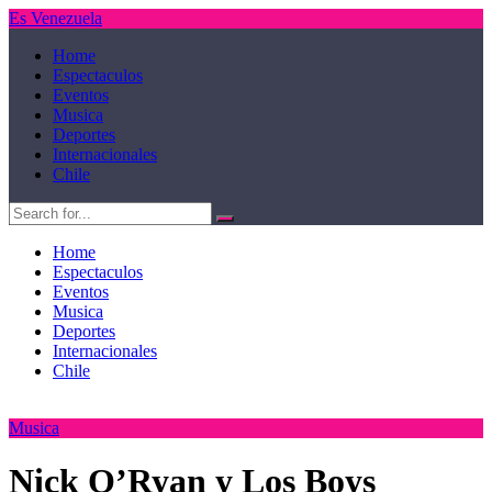
Es Venezuela
Home
Espectaculos
Eventos
Musica
Deportes
Internacionales
Chile
Home
Espectaculos
Eventos
Musica
Deportes
Internacionales
Chile
Musica
Nick O’Ryan y Los Boys