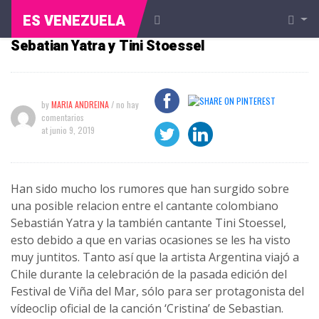
ES VENEZUELA
Fotografías confirman relación entre
Sebatian Yatra y Tini Stoessel
by
MARIA ANDREINA
/ no hay
comentarios
at
junio 9, 2019
Han sido mucho los rumores que han surgido sobre
una posible relacion entre el cantante colombiano
Sebastián Yatra y la también cantante Tini Stoessel,
esto debido a que en varias ocasiones se les ha visto
muy juntitos. Tanto así que la artista Argentina viajó a
Chile durante la celebración de la pasada edición del
Festival de Viña del Mar, sólo para ser protagonista del
vídeoclip oficial de la canción ‘Cristina’ de Sebastian.