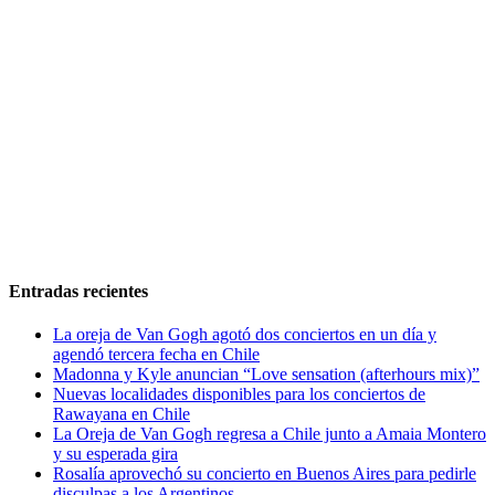
Entradas recientes
La oreja de Van Gogh agotó dos conciertos en un día y
agendó tercera fecha en Chile
Madonna y Kyle anuncian “Love sensation (afterhours mix)”
Nuevas localidades disponibles para los conciertos de
Rawayana en Chile
La Oreja de Van Gogh regresa a Chile junto a Amaia Montero
y su esperada gira
Rosalía aprovechó su concierto en Buenos Aires para pedirle
disculpas a los Argentinos