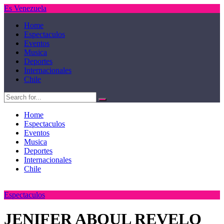
Es Venezuela
Home
Espectaculos
Eventos
Musica
Deportes
Internacionales
Chile
Home
Espectaculos
Eventos
Musica
Deportes
Internacionales
Chile
Espectaculos
JENIFER ABOUL REVELO