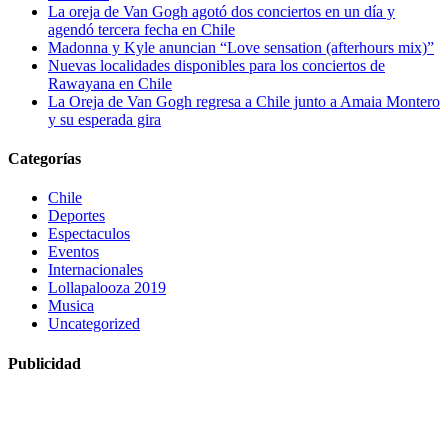
La oreja de Van Gogh agotó dos conciertos en un día y
agendó tercera fecha en Chile
Madonna y Kyle anuncian “Love sensation (afterhours mix)”
Nuevas localidades disponibles para los conciertos de
Rawayana en Chile
La Oreja de Van Gogh regresa a Chile junto a Amaia Montero
y su esperada gira
Categorías
Chile
Deportes
Espectaculos
Eventos
Internacionales
Lollapalooza 2019
Musica
Uncategorized
Publicidad