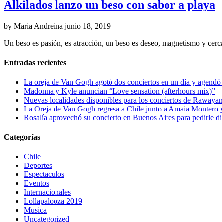
Alkilados lanzo un beso con sabor a playa
by Maria Andreina
junio 18, 2019
Un beso es pasión, es atracción, un beso es deseo, magnetismo y ce
Entradas recientes
La oreja de Van Gogh agotó dos conciertos en un día y agendó 
Madonna y Kyle anuncian “Love sensation (afterhours mix)”
Nuevas localidades disponibles para los conciertos de Rawayan
La Oreja de Van Gogh regresa a Chile junto a Amaia Montero y
Rosalía aprovechó su concierto en Buenos Aires para pedirle di
Categorías
Chile
Deportes
Espectaculos
Eventos
Internacionales
Lollapalooza 2019
Musica
Uncategorized