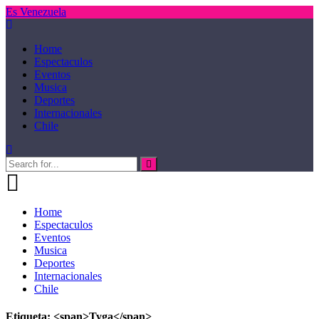
Es Venezuela
Home
Espectaculos
Eventos
Musica
Deportes
Internacionales
Chile
Home
Espectaculos
Eventos
Musica
Deportes
Internacionales
Chile
Etiqueta: <span>Tyga</span>