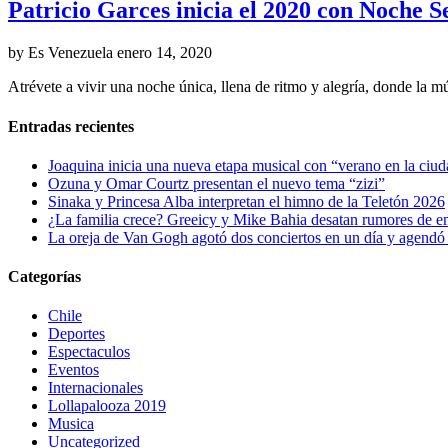
Patricio Garces inicia el 2020 con Noche S
by Es Venezuela
enero 14, 2020
Atrévete a vivir una noche única, llena de ritmo y alegría, donde la m
Entradas recientes
Joaquina inicia una nueva etapa musical con “verano en la ciu
Ozuna y Omar Courtz presentan el nuevo tema “zizi”
Sinaka y Princesa Alba interpretan el himno de la Teletón 2026
¿La familia crece? Greeicy y Mike Bahia desatan rumores de 
La oreja de Van Gogh agotó dos conciertos en un día y agendó 
Categorías
Chile
Deportes
Espectaculos
Eventos
Internacionales
Lollapalooza 2019
Musica
Uncategorized