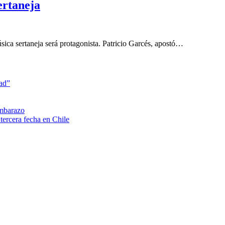
ertaneja
úsica sertaneja será protagonista. Patricio Garcés, apostó…
dad”
embarazo
tercera fecha en Chile