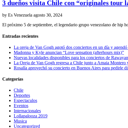
3 dueños visita Chile con “originales tour
by Es Venezuela
agosto 30, 2024
El próximo 5 de septiembre, el legendario grupo venezolano de hip h
Entradas recientes
La oreja de Van Gogh agotó dos conciertos en un día y agendó 
Madonna y Kyle anuncian “Love sensation (afterhours mix)”
Nuevas localidades disponibles para los conciertos de Rawayan
La Oreja de Van Gogh regresa a Chile junto a Amaia Montero y
Rosalía aprovechó su concierto en Buenos Aires para pedirle di
Categorías
Chile
Deportes
Espectaculos
Eventos
Internacionales
Lollapalooza 2019
Musica
Uncategorized