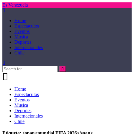
Es Venezuela
Home
Espectaculos
Eventos
Musica
Deportes
Internacionales
Chile
Home
Espectaculos
Eventos
Musica
Deportes
Internacionales
Chile
Etiqueta: <span>mundial FIFA 2026</span>