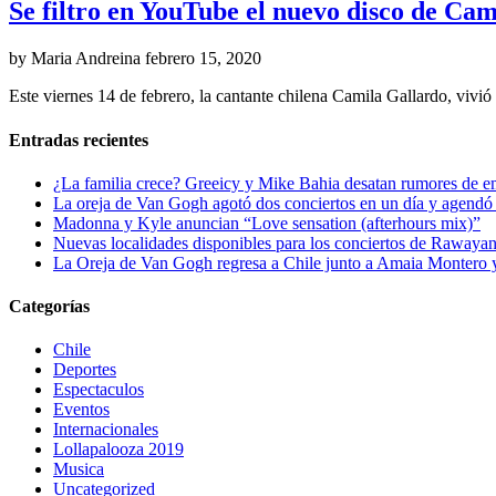
Se filtro en YouTube el nuevo disco de Ca
by Maria Andreina
febrero 15, 2020
Este viernes 14 de febrero, la cantante chilena Camila Gallardo, vivi
Entradas recientes
¿La familia crece? Greeicy y Mike Bahia desatan rumores de 
La oreja de Van Gogh agotó dos conciertos en un día y agendó 
Madonna y Kyle anuncian “Love sensation (afterhours mix)”
Nuevas localidades disponibles para los conciertos de Rawayan
La Oreja de Van Gogh regresa a Chile junto a Amaia Montero y
Categorías
Chile
Deportes
Espectaculos
Eventos
Internacionales
Lollapalooza 2019
Musica
Uncategorized