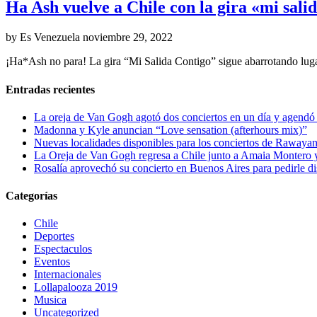
Ha Ash vuelve a Chile con la gira «mi sali
by Es Venezuela
noviembre 29, 2022
¡Ha*Ash no para! La gira “Mi Salida Contigo” sigue abarrotando lug
Entradas recientes
La oreja de Van Gogh agotó dos conciertos en un día y agendó 
Madonna y Kyle anuncian “Love sensation (afterhours mix)”
Nuevas localidades disponibles para los conciertos de Rawayan
La Oreja de Van Gogh regresa a Chile junto a Amaia Montero y
Rosalía aprovechó su concierto en Buenos Aires para pedirle di
Categorías
Chile
Deportes
Espectaculos
Eventos
Internacionales
Lollapalooza 2019
Musica
Uncategorized