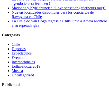
agendó tercera fecha en Chile
Madonna y Kyle anuncian “Love sensation (afterhours mix)”
Nuevas localidades disponibles para los conciertos de
Rawayana en Chile
La Oreja de Van Gogh regresa a Chile junto a Amaia Montero
y su esperada gira
Categorías
Chile
Deportes
Espectaculos
Eventos
Internacionales
Lollapalooza 2019
Musica
Uncategorized
Publicidad