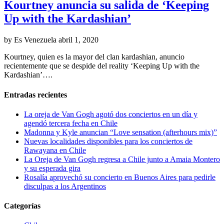
Kourtney anuncia su salida de ‘Keeping
Up with the Kardashian’
by Es Venezuela
abril 1, 2020
Kourtney, quien es la mayor del clan kardashian, anuncio
recientemente que se despide del reality ‘Keeping Up with the
Kardashian’….
Entradas recientes
La oreja de Van Gogh agotó dos conciertos en un día y
agendó tercera fecha en Chile
Madonna y Kyle anuncian “Love sensation (afterhours mix)”
Nuevas localidades disponibles para los conciertos de
Rawayana en Chile
La Oreja de Van Gogh regresa a Chile junto a Amaia Montero
y su esperada gira
Rosalía aprovechó su concierto en Buenos Aires para pedirle
disculpas a los Argentinos
Categorías