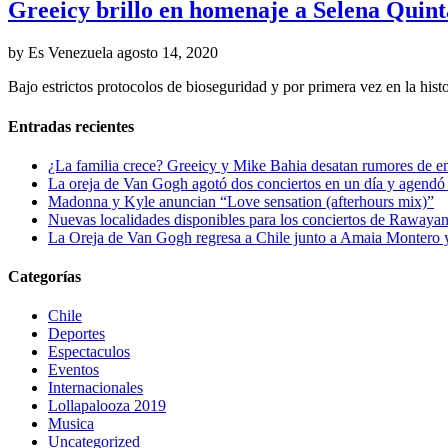
Greeicy brillo en homenaje a Selena Quint
by Es Venezuela
agosto 14, 2020
Bajo estrictos protocolos de bioseguridad y por primera vez en la hist
Entradas recientes
¿La familia crece? Greeicy y Mike Bahia desatan rumores de 
La oreja de Van Gogh agotó dos conciertos en un día y agendó 
Madonna y Kyle anuncian “Love sensation (afterhours mix)”
Nuevas localidades disponibles para los conciertos de Rawayan
La Oreja de Van Gogh regresa a Chile junto a Amaia Montero y
Categorías
Chile
Deportes
Espectaculos
Eventos
Internacionales
Lollapalooza 2019
Musica
Uncategorized