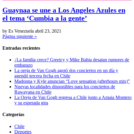
Guaynaa se une a Los Angeles Azules en
el tema ‘Cumbia a la gente’
by Es Venezuela
abril 23, 2021
Página siguiente »
Entradas recientes
¿La familia crece? Greeicy y Mike Bahia desatan rumores de
embarazo
La oreja de Van Gogh agotó dos conciertos en un día y
agendó tercera fecha en Chile
Madonna y Kyle anuncian “Love sensation (afterhours mix)”
Nuevas localidades disponibles para los conciertos de
Rawayana en Chile
La Oreja de Van Gogh regresa a Chile junto a Amaia Montero
y su esperada gira
Categorías
Chile
Deportes