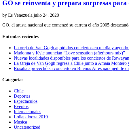
GO se reinventa y prepara sorpresas para e
by Es Venezuela
julio 24, 2020
GO, el artista nacional que comenzó su carrera el año 2005 destaca
Entradas recientes
La oreja de Van Gogh agotó dos conciertos en un día y agendó 
Madonna y Kyle anuncian “Love sensation (afterhours mix)”
Nuevas localidades disponibles para los conciertos de Rawayan
La Oreja de Van Gogh regresa a Chile junto a Amaia Montero y
Rosalía aprovechó su concierto en Buenos Aires para pedirle di
Categorías
Chile
Deportes
Espectaculos
Eventos
Internacionales
Lollapalooza 2019
Musica
Uncategorized